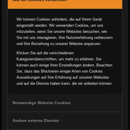
nicht feststeht, wessen Interessen überwiegen, haben Sie das
Recht, die Einschränkung der Verarbeitung Ihrer
personenbezogenen Daten zu verlangen.
Wir können Cookies anfordern, die auf Ihrem Gerät
eingestellt werden. Wir verwenden Cookies, um uns
Wenn Sie die Verarbeitung Ihrer personenbezogenen Daten
mitzuteilen, wenn Sie unsere Websites besuchen, wie
eingeschränkt haben, dürfen diese Daten – von ihrer Speicherung
Sie mit uns interagieren, Ihre Nutzererfahrung verbessern
abgesehen – nur mit Ihrer Einwilligung oder zur Geltendmachung,
und Ihre Beziehung zu unserer Website anpassen.
Ausübung oder Verteidigung von Rechtsansprüchen oder zum
Klicken Sie auf die verschiedenen
Schutz der Rechte einer anderen natürlichen oder juristischen
Kategorienüberschriften, um mehr zu erfahren. Sie
Person oder aus Gründen eines wichtigen öffentlichen Interesses
können auch einige Ihrer Einstellungen ändern. Beachten
der Europäischen Union oder eines Mitgliedstaats verarbeitet
Sie, dass das Blockieren einiger Arten von Cookies
werden.
Auswirkungen auf Ihre Erfahrung auf unseren Websites
und auf die Dienste haben kann, die wir anbieten können.
SSL- bzw. TLS-Verschlüsselung
Diese Seite nutzt aus Sicherheitsgründen und zum Schutz der
Notwendige Website Cookies
Übertragung vertraulicher Inhalte, wie zum Beispiel Bestellungen
oder Anfragen, die Sie an uns als Seitenbetreiber senden, eine
SSL- bzw. TLS-Verschlüsselung. Eine verschlüsselte Verbindung
Andere externe Dienste
erkennen Sie daran, dass die Adresszeile des Browsers von
„http://“ auf „https://“ wechselt und an dem Schloss-Symbol in