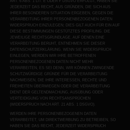
ART. 6 ABS. 1 LIT. E ODER F DSGVO ERFOLGT, HABEN SIE
JEDERZEIT DAS RECHT, AUS GRÜNDEN, DIE SICH AUS
IHRER BESONDEREN SITUATION ERGEBEN, GEGEN DIE
VERARBEITUNG IHRER PERSONENBEZOGENEN DATEN
WIDERSPRUCH EINZULEGEN; DIES GILT AUCH FÜR EIN AUF
DIESE BESTIMMUNGEN GESTÜTZTES PROFILING. DIE
JEWEILIGE RECHTSGRUNDLAGE, AUF DENEN EINE
VERARBEITUNG BERUHT, ENTNEHMEN SIE DIESER
DATENSCHUTZERKLÄRUNG. WENN SIE WIDERSPRUCH
EINLEGEN, WERDEN WIR IHRE BETROFFENEN
PERSONENBEZOGENEN DATEN NICHT MEHR
VERARBEITEN, ES SEI DENN, WIR KÖNNEN ZWINGENDE
SCHUTZWÜRDIGE GRÜNDE FÜR DIE VERARBEITUNG
NACHWEISEN, DIE IHRE INTERESSEN, RECHTE UND
FREIHEITEN ÜBERWIEGEN ODER DIE VERARBEITUNG
DIENT DER GELTENDMACHUNG, AUSÜBUNG ODER
VERTEIDIGUNG VON RECHTSANSPRÜCHEN
(WIDERSPRUCH NACH ART. 21 ABS. 1 DSGVO).
WERDEN IHRE PERSONENBEZOGENEN DATEN
VERARBEITET, UM DIREKTWERBUNG ZU BETREIBEN, SO
HABEN SIE DAS RECHT, JEDERZEIT WIDERSPRUCH